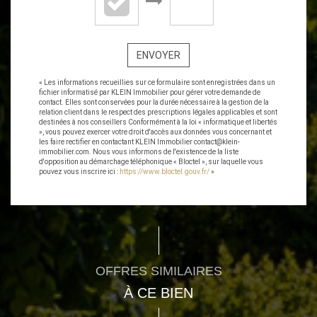
ENVOYER
« Les informations recueillies sur ce formulaire sont enregistrées dans un
fichier informatisé par KLEIN Immobilier pour gérer votre demande de
contact. Elles sont conservées pour la durée nécessaire à la gestion de la
relation client dans le respect des prescriptions légales applicables et sont
destinées à nos conseillers Conformément à la loi « informatique et libertés
», vous pouvez exercer votre droit d'accès aux données vous concernant et
les faire rectifier en contactant KLEIN Immobilier contact@klein-
immobilier.com. Nous vous informons de l'existence de la liste
d'opposition au démarchage téléphonique « Bloctel », sur laquelle vous
pouvez vous inscrire ici :
https://www.bloctel.gouv.fr/
»
OFFRES SIMILAIRES
À CE BIEN