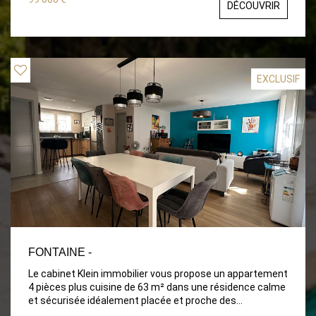
DÉCOUVRIR
une porte sécurisée avec digicode, l'accès à la cour
assure tranquillité et sécurité. Ce studio ce compose
d'un espace de vie fonctionnel de 16.28m2, un coin nuit
en mezzanine de 11m2 , permettant ainsi de séparer les
différents espaces. Vous y trouverez également une
salle d'eau pratique de 5.61m2. Le tout en parfait état.
EXCLUSIF
Pour compléter ce bien, une cave et un garage à vélos
sont inclus, offrant un espace de stockage
supplémentaire. Ce studio, grâce à sa configuration et
son emplacement, est idéal pour un investissement
professionnel. Situé à proximité des commerces, des
transports en commun et de toutes les commodités, ce
bien est parfaitement adapté à une activité
professionnelle tout en offrant un cadre de vie agréable
et sécurisé.
FONTAINE -
Le cabinet Klein immobilier vous propose un appartement
4 pièces plus cuisine de 63 m² dans une résidence calme
et sécurisée idéalement placée et proche des
commodités. Cet appartement entièrement rénové est