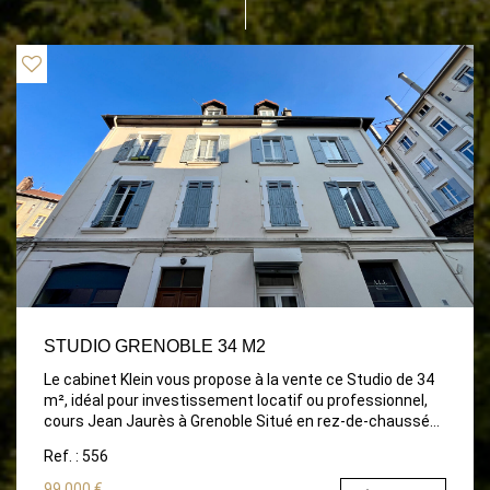
STUDIO GRENOBLE 34 M2
Le cabinet Klein vous propose à la vente ce Studio de 34
m², idéal pour investissement locatif ou professionnel,
cours Jean Jaurès à Grenoble Situé en rez-de-chaussée
dans une cour calme et sécurisée, ce studio de 34 m²
Ref. : 556
présente un grand potentiel, que ce soit pour un
investissement locatif ou professionnel. Accessible par
99 000 €