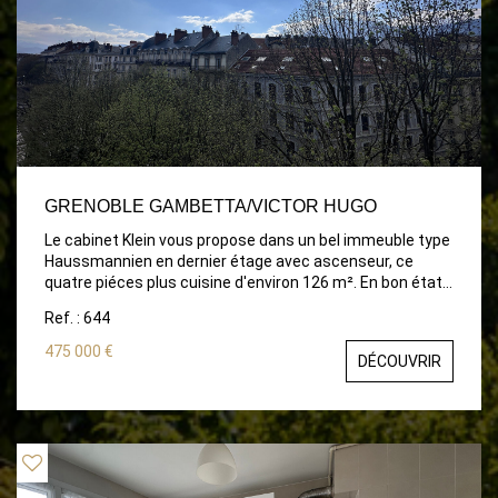
GRENOBLE GAMBETTA/VICTOR HUGO
Le cabinet Klein vous propose dans un bel immeuble type
Haussmannien en dernier étage avec ascenseur, ce
quatre piéces plus cuisine d'environ 126 m². En bon état
général, il est composé d'un séjour avec belle cheminée
Ref. : 644
et balcon filant, une salle à manger, deux grandes
chambres dont une avec un grand dressing et la seconde
475 000 €
DÉCOUVRIR
un grand placard, une grande salle de bains
contemporaine avec douche à l'italienne et WC. Vous
trouverez dans ce bel appartement tout le cachet de
l'ancien: cheminée en marbre, staffs, parquet à la
française .