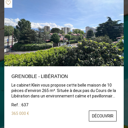
GRENOBLE - LIBÉRATION
Le cabinet Klein vous propose cette belle maison de 10
pièces d'environ 265 m². Située à deux pas du Cours de la
Libération dans un environnement calme et pavillonnaire,
cette maison et divisée en trois niveaux. Au deuxième
Ref. : 637
étage, un appartement de 85 m² composé d'une grande
pièce de vie, 3 chambres, salle de bain et wc. Au premier
365 000 €
DÉCOUVRIR
étage, un somptueux 3 pièces plus cuisine entièrement
rénové de 85 m² également, cuisine équipée et