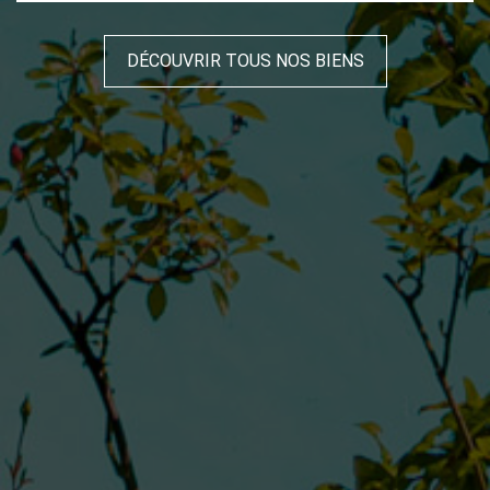
aménagée, séjour double avec terrasse, 2 grandes
chambres, salle de bain et wc. Le rez-de-chaussée est
actuellement aménagé en appartement mais un
DÉCOUVRIR TOUS NOS BIENS
réagencement et à prévoir. Une partie commune
desservant les appartements est existante, toutes les
huisseries sont neuves ainsi que les volets roulants
électriques et la chaudière. Ce bien convient
parfaitement pour une famille ou un investissement.