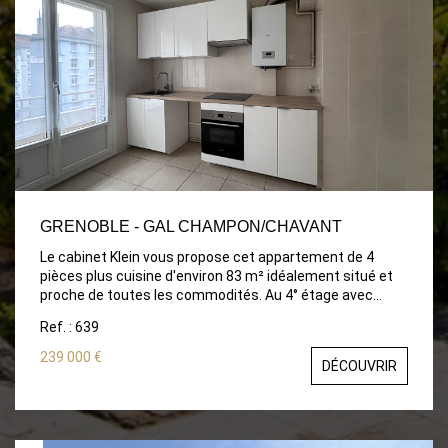
GRENOBLE - GAL CHAMPON/CHAVANT
Le cabinet Klein vous propose cet appartement de 4
pièces plus cuisine d'environ 83 m² idéalement situé et
proche de toutes les commodités. Au 4° étage avec
ascenseur, il est composé d'une grande cuisine équipée
Ref. : 639
indépendante avec balcon, d'un séjour double avec
balcon filant, 2 belles chambres avec rangements, salle
239 000 €
DÉCOUVRIR
de bain et wc. Appartement en très bon état, possibilité
de créer une 3 ème chambre.