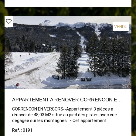
VENDU
APPARTEMENT A RENOVER CORRENCON EN VERCORS - 3 PIÈCE(S) - 48 M2
CORRENCON EN VERCORS~Appartement 3 pièces a
rènover de 48,03 M2 situé au pied des pistes avec vue
dégagée sur les montagnes.. ~Cet appartement
comprend : un séjour/cuisine de 19m2 donnant sur un
Ref. : 0191
grand balcon de 10m2.~Une chambre de 11 m2 donnant