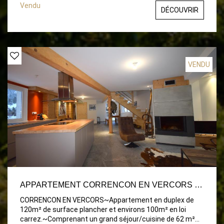
aussi sur le balcon, et une autre chambre de 10 m2.~Une
Vendu
DÉCOUVRIR
salle d'eau avec WC séparé et un hall
d'entrée.~Dépendance : 2 caves + 2 casiers a
ski.~Appartement traversant avec exposition des
balcons SUD-EST. ~ Tél: 06.43.01.83.43~www.klein-
immobilier.com
VENDU
APPARTEMENT CORRENCON EN VERCORS - 4 PIÈCE(S) - 120 M2
CORRENCON EN VERCORS~Appartement en duplex de
120m² de surface plancher et environs 100m² en loi
carrez.~Comprenant un grand séjour/cuisine de 62 m²