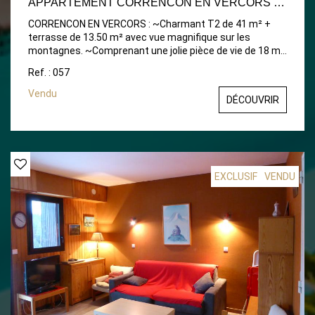
APPARTEMENT CORRENCON EN VERCORS - 2 PIÈCE(S) - 41 M2
CORRENCON EN VERCORS : ~Charmant T2 de 41 m² +
terrasse de 13.50 m² avec vue magnifique sur les
montagnes. ~Comprenant une jolie pièce de vie de 18 m²
attenant à la cuisine, une chambre, une SDB avec WC
Ref. : 057
séparé et un petit coin nuit.~Le tout meublé avec goût
dans une jolie copropriété en plein coeur du village et à
Vendu
DÉCOUVRIR
deux pas des pistes de ski. Tél :
06.43.01.83.43~www.klein-immobilier.com
EXCLUSIF
VENDU